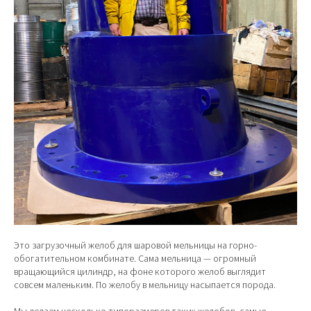
Это загрузочный желоб для шаровой мельницы на горно-
обогатительном комбинате. Сама мельница — огромный
вращающийся цилиндр, на фоне которого желоб выглядит
совсем маленьким. По желобу в мельницу насыпается порода.
Мы делаем несколько типоразмеров таких желобов, самые