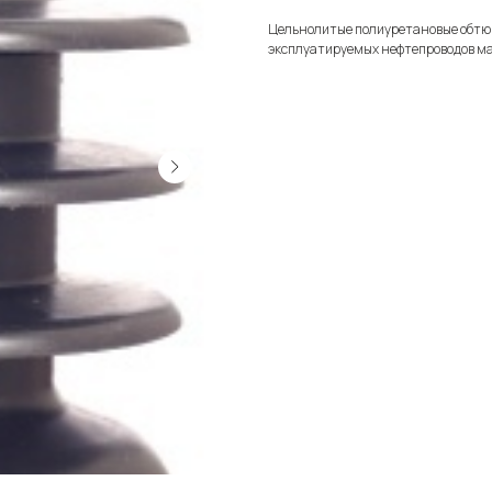
Цельнолитые полиуретановые обтю
эксплуатируемых нефтепроводов м