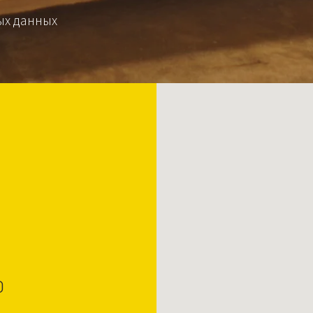
ых данных
0