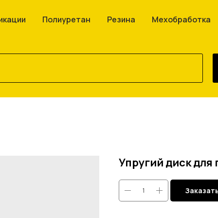
икации
Полиуретан
Резина
Мехобработка
Упругий диск для
Заказат