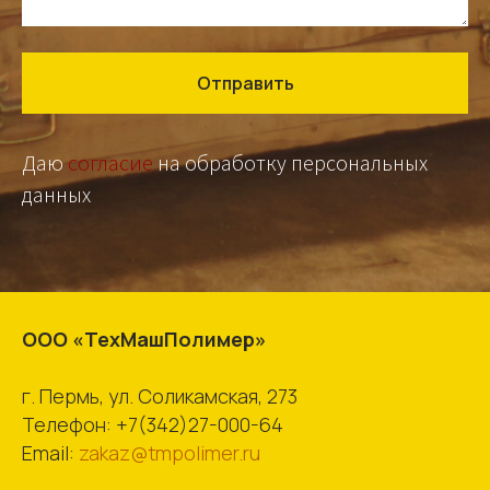
Отправить
Даю
согласие
на обработку персональных
данных
ООО «ТехМашПолимер»
г. Пермь, ул. Соликамская, 273
Телефон:
+7(342)27-000-64
Email:
zakaz@tmpolimer.ru