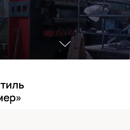
тиль
мер»