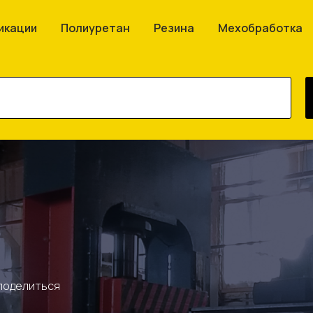
икации
Полиуретан
Резина
Мехобработка
 поделиться