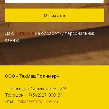
Отправить
Даю
согласие
на обработку персональных
данных
ООО «ТехМашПолимер»
г. Пермь, ул. Соликамская, 273
Телефон:
+7(342)27-000-64
Email:
zakaz@tmpolimer.ru